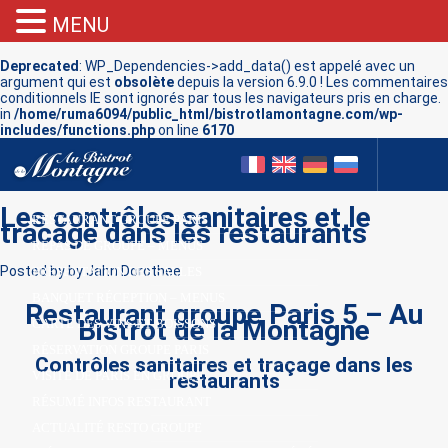
MENU
Deprecated
: WP_Dependencies->add_data() est appelé avec un
argument qui est
obsolète
depuis la version 6.9.0 ! Les commentaires
conditionnels IE sont ignorés par tous les navigateurs pris en charge.
in
/home/ruma6094/public_html/bistrotlamontagne.com/wp-
includes/functions.php
on line
6170
Les contrôles sanitaires et le
RESTAURANT GROUPE PARIS
tracage dans les restaurants
REPAS DE GROUPE – MENUS
Posted
by
by
Jahn Dorothee
PRÉSENTATION DES SALLES
BANQUET RÉCEPTION – MENUS
Restaurant groupe Paris 5 – Au
Bistrot de la Montagne
CARTE DES VINS ET BOISSONS
RÉSERVATION GROUPE PARIS
Contrôles sanitaires et traçage dans les
VISITE DE PARIS EN GROUPE
restaurants
RÉSUMÉ INFOS RESTAURANT
ACTUALITÉ RESTO GROUPE